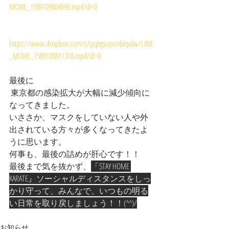
MOVIE_1589109804699.mp4?dl=0
https://www.dropbox.com/s/pqbguqvcn6irpdw/LINE
_MOVIE_1589109811318.mp4?dl=0
最後に
 東京都の感染拡大が大幅に減少傾向に
なってきました。
いささか、マスクをしていない人や外
出されている方々が多くなってきたよ
うに思います。
何事も、最後の詰めが肝心です！！
最後まで気を抜かず、
「STAY HOME 
KARATE』ソーシャルディスタンスをしっ
かり守って、みんなで、いつもの明る
い日常を取り戻しましょう！！(^^)/
お知らせ