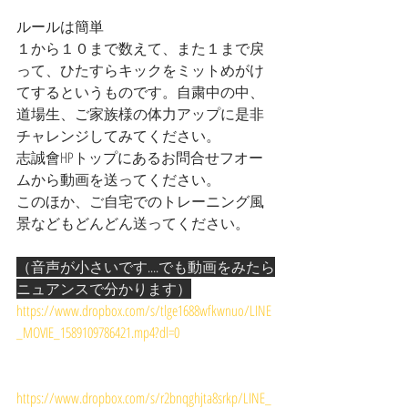
ルールは簡単
１から１０まで数えて、また１まで戻
って、ひたすらキックをミットめがけ
てするというものです。自粛中の中、
道場生、ご家族様の体力アップに是非
チャレンジしてみてください。
志誠會HPトップにあるお問合せフオー
ムから動画を送ってください。
このほか、ご自宅でのトレーニング風
景などもどんどん送ってください。
（音声が小さいです....でも動画をみたら
ニュアンスで分かります）
https://www.dropbox.com/s/tlge1688wfkwnuo/LINE
_MOVIE_1589109786421.mp4?dl=0
https://www.dropbox.com/s/r2bnqghjta8srkp/LINE_