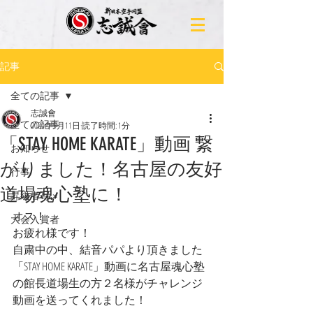
記事
全ての記事
志誠會
全ての記事
2020年5月11日
読了時間: 1分
「STAY HOME KARATE」動画 繋
お知らせ
がりました！名古屋の友好
行事
道場魂心塾に！
昇級者写メ
オス！
大会入賞者
お疲れ様です！
自粛中の中、結音パパより頂きました
「STAY HOME KARATE」動画に名古屋魂心塾
の館長道場生の方２名様がチャレンジ
動画を送ってくれました！