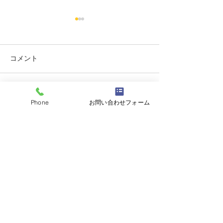
コメント
コメントを追加…
志誠會ファィティングト
志誠會ファィテ
Phone
お問い合わせフォーム
ーナメント2026夏の陣！
ーナメント202
6/7開催 ⑫
6/7開催 ⑪
志誠會
〒144-0047
東京都大田区萩中二丁目1-20
​※gym &studioＳＫＴ内
道場
03-6320-7335