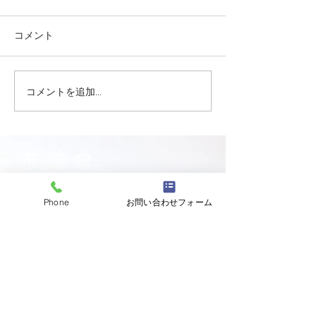
コメント
コメントを追加…
志誠會ファィティングト
志誠會ファィテ
ーナメント2026夏の陣！
ーナメント202
6/7開催 ⑫
6/7開催 ⑪
志誠會
〒144-0047
Phone
お問い合わせフォーム
東京都大田区萩中二丁目1-20
​※gym &studioＳＫＴ内
道場
03-6320-7335