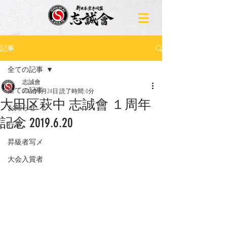
記事
全ての記事
志誠會
全ての記事
2019年6月24日
読了時間: 0分
大田区萩中 志誠會 １周年
お知らせ
記念 2019.6.20
行事
昇級者写メ
大会入賞者