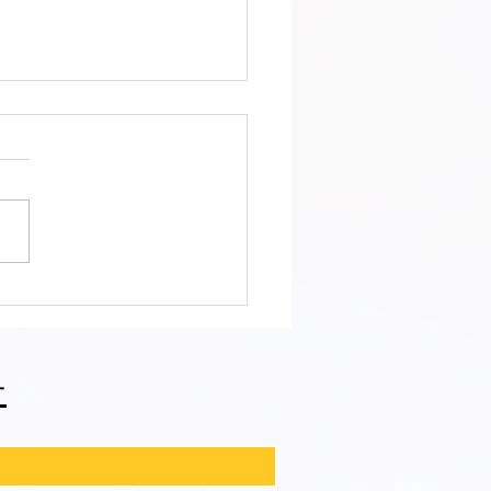
区 萩中 志誠會 空手 黄色
なったおねえちゃん！
せ