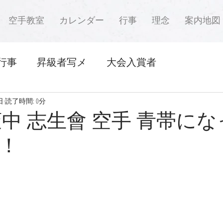
空手教室
カレンダー
行事
理念
案内地図
行事
昇級者写メ
大会入賞者
日
読了時間: 0分
萩中 志生會 空手 青帯に
！