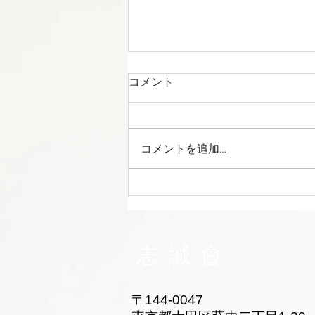
コメント
コメントを追加…
大田区 萩中 志誠會 空手 おね
えちゃん入門！
志誠會
〒144-0047