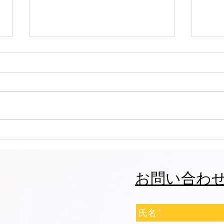
大田区 萩中 志誠會 空手 お兄
大田
ちゃん入門！
帯に
お問い合わ