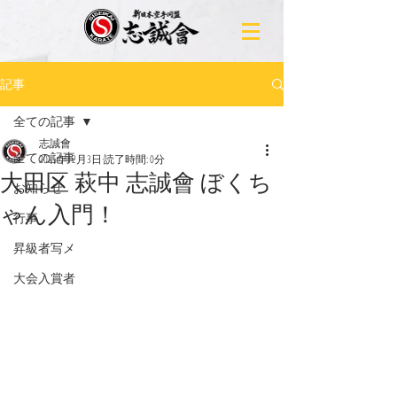
記事
全ての記事
志誠會
全ての記事
2025年12月3日
読了時間: 0分
大田区 萩中 志誠會 ぼくち
お知らせ
ゃん入門！
行事
昇級者写メ
大会入賞者