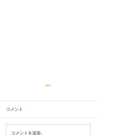
コメント
コメントを追加…
大田区 萩中 志誠會 空手
大田区 萩中 志誠