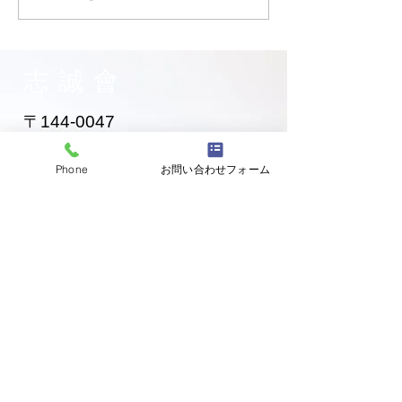
お兄ちゃん入門！
黄色帯になった
ゃん！
志誠會
〒144-0047
東京都大田区萩中二丁目1-20
​※gym &studioＳＫＴ内
Phone
お問い合わせフォーム
道場
03-6320-7335
お問い合わせ