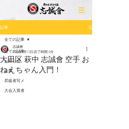
記事
全ての記事
志誠會
全ての記事
2025年4月13日
読了時間: 0分
大田区 萩中 志誠會 空手 お
お知らせ
ねえちゃん入門！
行事
昇級者写メ
大会入賞者