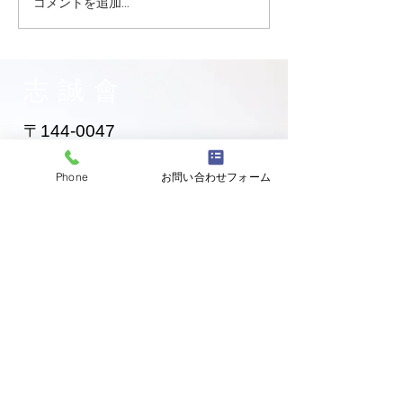
コメントを追加…
大田区 萩中 志誠會 空手
大田区 萩中 志誠
お兄ちゃん入門！
黄色帯になった
ゃん！
志誠會
〒144-0047
東京都大田区萩中二丁目1-20
​※gym &studioＳＫＴ内
Phone
お問い合わせフォーム
道場
03-6320-7335
お問い合わせ