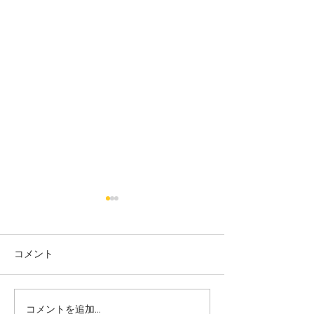
コメント
コメントを追加…
大田区 萩中 志誠會 空手
大田区 萩中 志誠