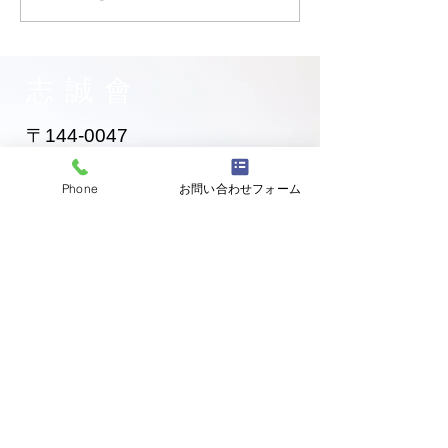
黄色帯になったおねえち
お兄ちゃん入門
ゃん！
志誠會
〒144-0047
東京都大田区萩中二丁目1-20
​※gym &studioＳＫＴ内
Phone
お問い合わせフォーム
道場
03-6320-7335
お問い合わせ