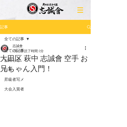
記事
全ての記事
志誠會
全ての記事
5月13日
読了時間: 0分
大田区 萩中 志誠會 空手 お
お知らせ
兄ちゃん入門！
行事
昇級者写メ
大会入賞者