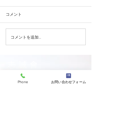
コメント
コメントを追加…
志誠會ファィティングト
志誠會ファィテ
ーナメント2026夏の陣！
ーナメント202
6/7開催 ⑫
6/7開催 ⑪
志誠會
〒144-0047
Phone
お問い合わせフォーム
東京都大田区萩中二丁目1-20
​※gym &studioＳＫＴ内
道場
03-6320-7335