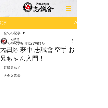
記事
全ての記事
志誠會
全ての記事
2021年10月18日
読了時間: 1分
大田区 萩中 志誠會 空手 お
お知らせ
兄ちゃん入門！
行事
昇級者写メ
大会入賞者