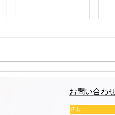
志誠會ファィティングトーナ
志誠
メント2026夏の陣！ 6/7開
メント
催 ⑫
催 
お問い合わ