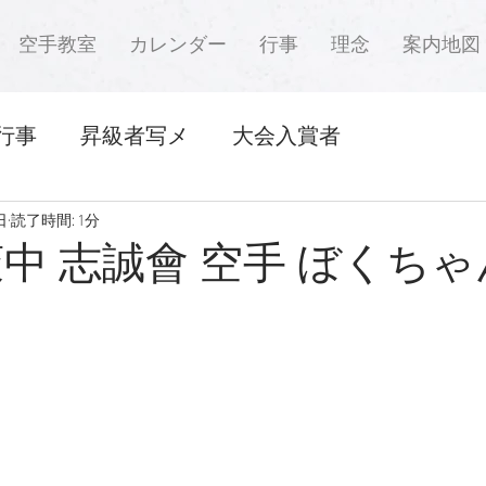
空手教室
カレンダー
行事
理念
案内地図
行事
昇級者写メ
大会入賞者
日
読了時間: 1分
萩中 志誠會 空手 ぼくち