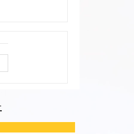
會ファィティングトーナ
2026夏の陣！ 6/7開
⑪
せ