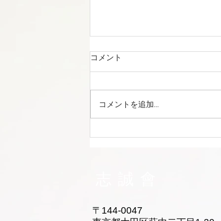
コメント
コメントを追加…
志誠會ファィティングトーナ
メント2026夏の陣！ 6/7開
催 ⑫
志誠會
〒144-0047