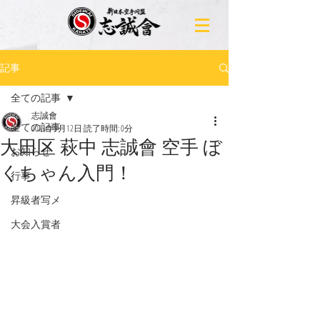
記事
全ての記事
志誠會
全ての記事
2023年9月12日
読了時間: 0分
大田区 萩中 志誠會 空手 ぼ
お知らせ
くちゃん入門！
行事
昇級者写メ
大会入賞者