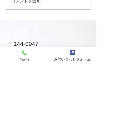
コメントを追加…
大田区 萩中 志誠會 空手
大田区 萩中 志誠
お兄ちゃん入門！
黄色帯になった
ゃん！
志誠會
〒144-0047
東京都大田区萩中二丁目1-20
​※gym &studioＳＫＴ内
Phone
お問い合わせフォーム
道場
03-6320-7335
お問い合わせ