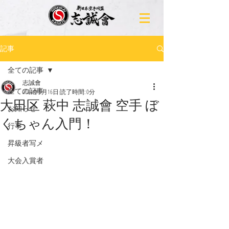
記事
全ての記事
志誠會
全ての記事
2024年5月16日
読了時間: 0分
大田区 萩中 志誠會 空手 ぼ
お知らせ
くちゃん入門！
行事
昇級者写メ
大会入賞者