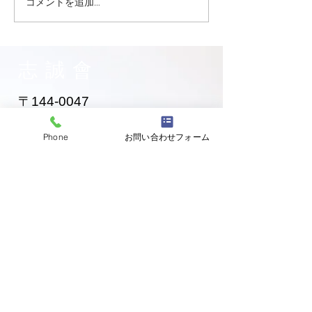
コメントを追加…
大田区 萩中 志誠會 空手
大田区 萩中 志誠
お兄ちゃん入門！
黄色帯になった
ゃん！
志誠會
〒144-0047
東京都大田区萩中二丁目1-20
​※gym &studioＳＫＴ内
Phone
お問い合わせフォーム
道場
03-6320-7335
お問い合わせ