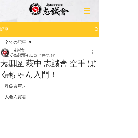
記事
全ての記事
志誠會
全ての記事
2025年6月8日
読了時間: 0分
大田区 萩中 志誠會 空手 ぼ
お知らせ
くちゃん入門！
行事
昇級者写メ
大会入賞者