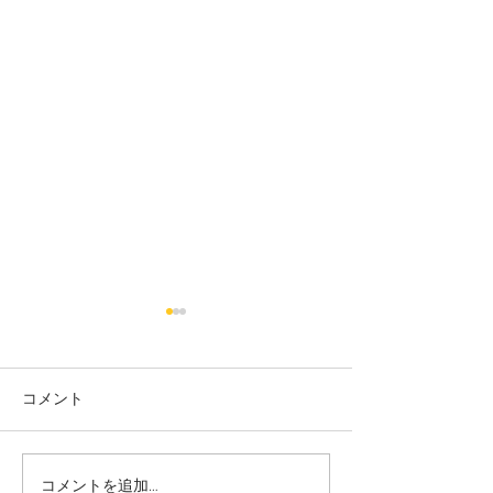
コメント
コメントを追加…
大田区 萩中 志誠會 空手
大田区 萩中 志誠