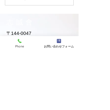
お兄ちゃん入門！
黄色帯になった
ゃん！
志誠會
〒144-0047
東京都大田区萩中二丁目1-20
​※gym &studioＳＫＴ内
Phone
お問い合わせフォーム
道場
03-6320-7335
お問い合わせ