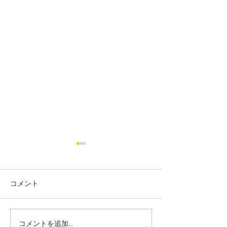
コメント
コメントを追加…
大田区 萩中 志誠會 空手
大田区 萩中 志誠