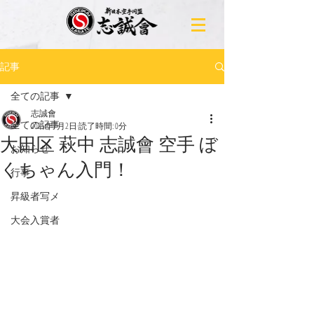
記事
全ての記事
志誠會
全ての記事
2025年7月2日
読了時間: 0分
大田区 萩中 志誠會 空手 ぼ
お知らせ
くちゃん入門！
行事
昇級者写メ
大会入賞者