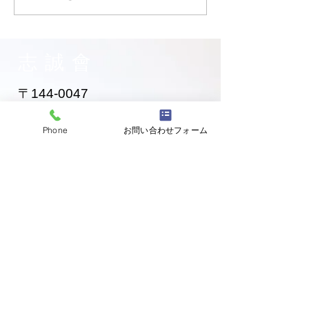
お兄ちゃん入門！
黄色帯になった
ゃん！
志誠會
〒144-0047
東京都大田区萩中二丁目1-20
​※gym &studioＳＫＴ内
Phone
お問い合わせフォーム
道場
03-6320-7335
お問い合わせ