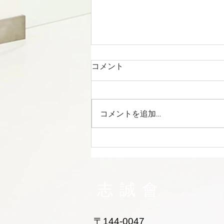
コメント
コメントを追加…
志誠會ファィティングトーナ
メント2026夏の陣！ 6/7開
催 ⑫
志誠會
〒144-0047