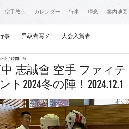
空手教室
カレンダー
行事
理念
案内地図
行事
昇級者写メ
大会入賞者
日
読了時間: 0分
萩中 志誠會 空手 ファィ
2024冬の陣！2024.12.