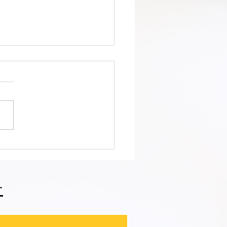
會ファィティングトーナ
2026夏の陣！ 6/7開
⑪
せ