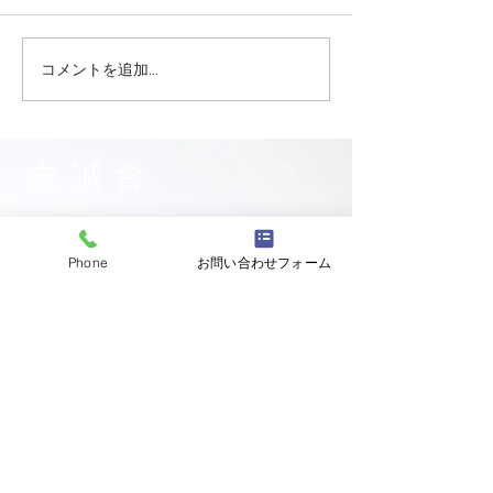
コメントを追加…
志誠會ファィティングト
志誠會ファィテ
ーナメント2026夏の陣！
ーナメント202
6/7開催 ⑫
6/7開催 ⑪
志誠會
〒144-0047
東京都大田区萩中二丁目1-20
Phone
お問い合わせフォーム
​※gym &studioＳＫＴ内
道場
03-6320-7335
お問い合わせ