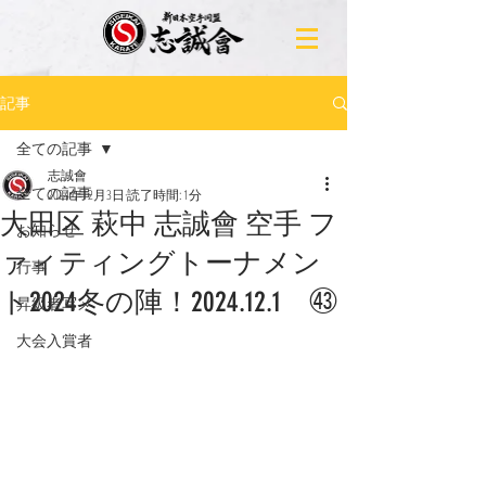
記事
全ての記事
志誠會
全ての記事
2024年12月3日
読了時間: 1分
大田区 萩中 志誠會 空手 フ
お知らせ
ァィティングトーナメン
行事
ト2024冬の陣！2024.12.1 ㊸
昇級者写メ
大会入賞者