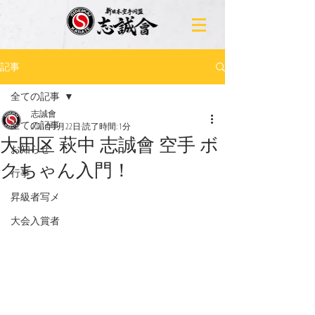
記事
全ての記事
志誠會
全ての記事
2021年1月22日
読了時間: 1分
大田区 萩中 志誠會 空手 ボ
お知らせ
クちゃん入門！
行事
昇級者写メ
大会入賞者