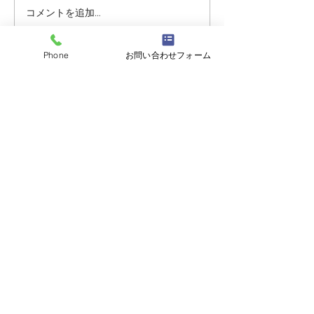
コメントを追加…
志誠會ファィティングト
志誠會ファィテ
ーナメント2026夏の陣！
ーナメント202
6/7開催 ⑫
6/7開催 ⑪
Phone
お問い合わせフォーム
志誠會
〒144-0047
東京都大田区萩中二丁目1-20
​※gym &studioＳＫＴ内
道場
03-6320-7335
お問い合わせ