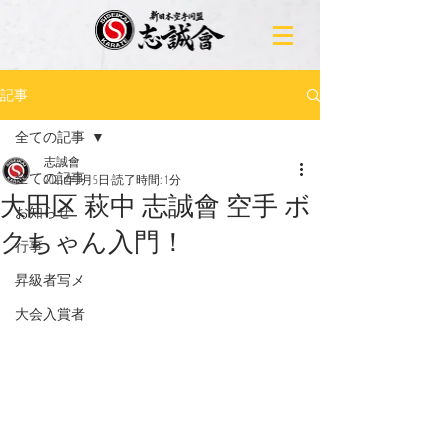
記事
全ての記事
志誠會
全ての記事
2021年3月5日
読了時間: 1分
大田区 萩中 志誠會 空手 ボ
お知らせ
クちゃん入門！
行事
昇級者写メ
大会入賞者