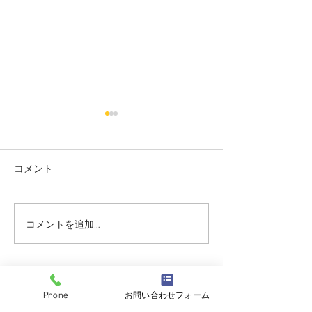
コメント
コメントを追加…
志誠會ファィティングト
志誠會ファィテ
ーナメント2026夏の陣！
ーナメント202
6/7開催 ⑫
6/7開催 ⑪
志誠會
Phone
お問い合わせフォーム