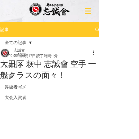
記事
全ての記事
志誠會
全ての記事
2022年6月17日
読了時間: 1分
大田区 萩中 志誠會 空手 一
お知らせ
般クラスの面々！
行事
昇級者写メ
大会入賞者