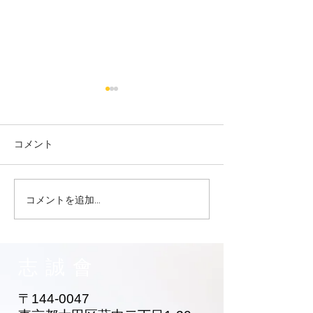
コメント
コメントを追加…
志誠會ファィティングト
志誠會ファィテ
ーナメント2026夏の陣！
ーナメント202
6/7開催 ⑫
6/7開催 ⑪
志誠會
〒144-0047