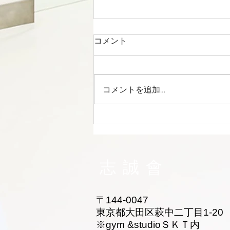
コメント
コメントを追加…
志誠會ファィティングトーナ
メント2026夏の陣！ 6/7開
催 ⑫
志誠會
〒144-0047
東京都大田区萩中二丁目1-20
​※gym &studioＳＫＴ内