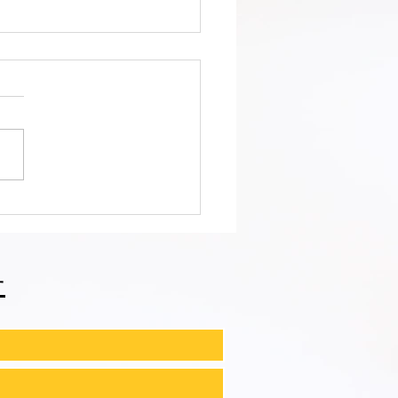
會ファィティングトーナ
2026夏の陣！ 6/7開
⑪
せ