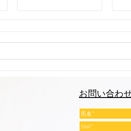
志誠會ファィティングトーナ
志誠
メント2026夏の陣！ 6/7開
メント
催 ⑫
催 
お問い合わ