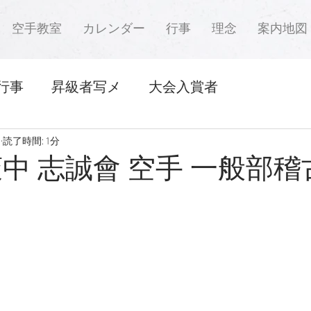
空手教室
カレンダー
行事
理念
案内地図
行事
昇級者写メ
大会入賞者
日
読了時間: 1分
萩中 志誠會 空手 一般部