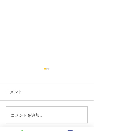
コメント
コメントを追加…
志誠會ファィティングト
志誠會ファィテ
ーナメント2026夏の陣！
ーナメント202
6/7開催 ⑫
6/7開催 ⑪