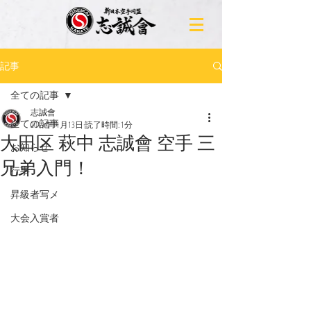
記事
全ての記事
志誠會
全ての記事
2019年11月13日
読了時間: 1分
大田区 萩中 志誠會 空手 三
お知らせ
兄弟入門！
行事
昇級者写メ
大会入賞者