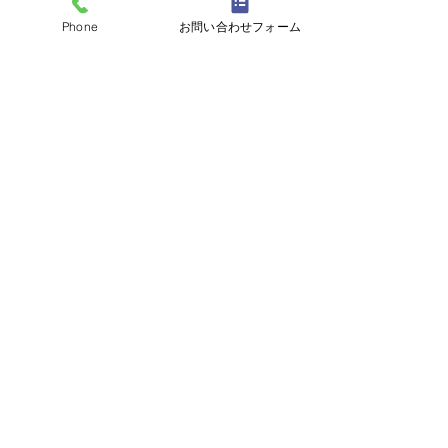
Phone
お問い合わせフォーム
志誠會
〒144-0047
東京都大田区萩中二丁目1-20
​※gym &studioＳＫＴ内
道場
03-6320-7335
お問い合わせ