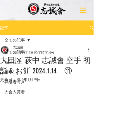
記事
全ての記事
志誠會
全ての記事
2024年1月14日
読了時間: 0分
大田区 萩中 志誠會 空手 初
お知らせ
詣＆お餅 2024.1.14 ⑪
行事
更新日：
2024年1月29日
昇級者写メ
大会入賞者