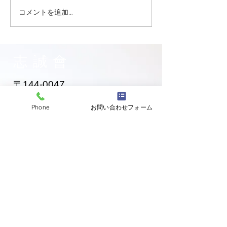
コメントを追加…
志誠會ファィティングト
志誠會ファィテ
ーナメント2026夏の陣！
ーナメント202
6/7開催 ⑫
6/7開催 ⑪
志誠會
〒144-0047
東京都大田区萩中二丁目1-20
Phone
お問い合わせフォーム
​※gym &studioＳＫＴ内
道場
03-6320-7335
お問い合わせ