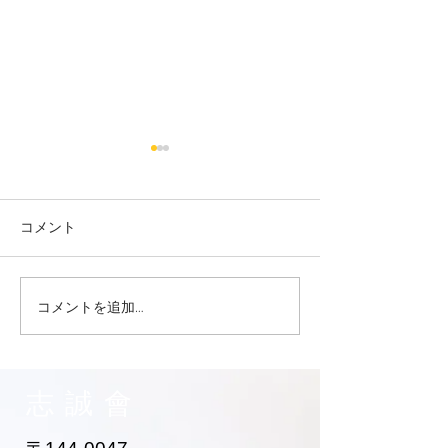
コメント
コメントを追加…
志誠會ファィティングト
志誠會ファィテ
ーナメント2026夏の陣！
ーナメント202
6/7開催 ⑫
6/7開催 ⑪
志誠會