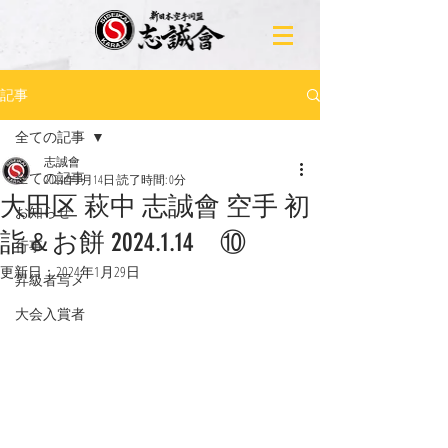
記事
全ての記事
志誠會
全ての記事
2024年1月14日
読了時間: 0分
大田区 萩中 志誠會 空手 初
お知らせ
詣＆お餅 2024.1.14 ⑩
行事
更新日：
2024年1月29日
昇級者写メ
大会入賞者