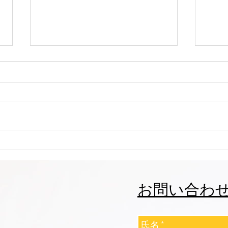
大田区 萩中 志誠會 空手 お兄
大田
ちゃん入門！
帯に
お問い合わ