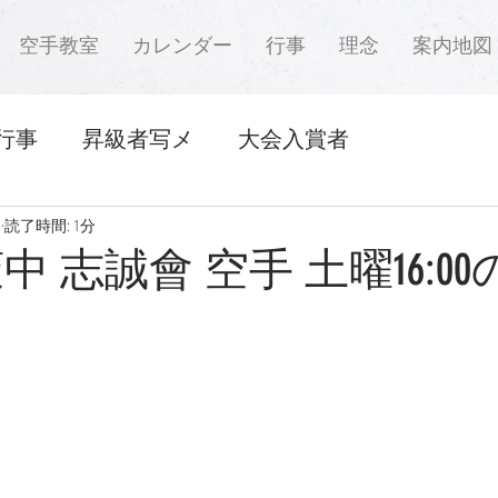
空手教室
カレンダー
行事
理念
案内地図
行事
昇級者写メ
大会入賞者
日
読了時間: 1分
中 志誠會 空手 土曜16:0