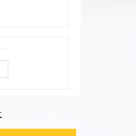
区 萩中 志誠會 空手 黄色
なったおねえちゃん！
せ