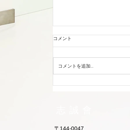
コメント
コメントを追加…
大田区 萩中 志誠會 空手 おね
えちゃん入門！
志誠會
〒144-0047