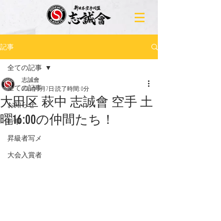
記事
全ての記事
志誠會
全ての記事
2023年5月7日
読了時間: 0分
大田区 萩中 志誠會 空手 土
お知らせ
曜16:00の仲間たち！
行事
昇級者写メ
大会入賞者