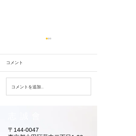
コメント
コメントを追加…
大田区 萩中 志誠會 空手
大田区 萩中 志誠
お兄ちゃん入門！
黄色帯になった
ゃん！
志誠會
〒144-0047