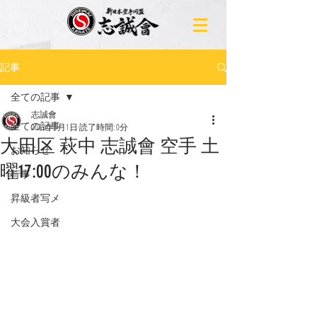
記事
全ての記事
志誠會
全ての記事
2023年5月1日
読了時間: 0分
大田区 萩中 志誠會 空手 土
お知らせ
曜17:00のみんな！
行事
昇級者写メ
大会入賞者