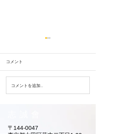
コメント
コメントを追加…
大田区 萩中 志誠會 空手
大田区 萩中 志誠
お兄ちゃん入門！
黄色帯になった
ゃん！
志誠會
〒144-0047