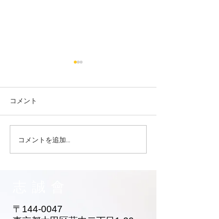
コメント
コメントを追加…
大田区 萩中 志誠會 空手
大田区 萩中 志誠
お兄ちゃん入門！
黄色帯になった
ゃん！
志誠會
〒144-0047