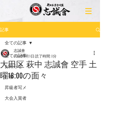
記事
全ての記事
志誠會
全ての記事
2024年9月9日
読了時間: 0分
大田区 萩中 志誠會 空手 土
お知らせ
曜18:00の面々
行事
昇級者写メ
大会入賞者