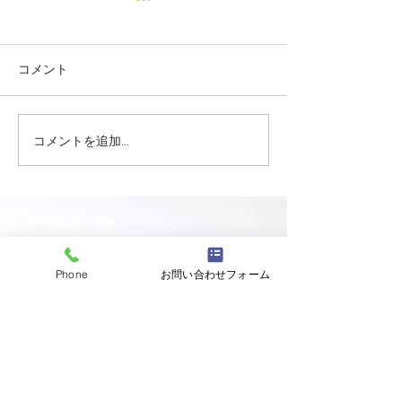
コメント
コメントを追加…
志誠會ファィティングト
志誠會ファィテ
ーナメント2026夏の陣！
ーナメント202
6/7開催 ⑫
6/7開催 ⑪
志誠會
〒144-0047
Phone
お問い合わせフォーム
東京都大田区萩中二丁目1-20
​※gym &studioＳＫＴ内
道場
03-6320-7335