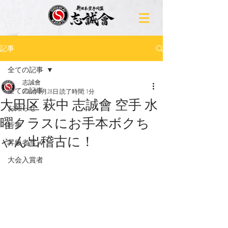
記事
全ての記事
志誠會
全ての記事
2020年8月28日
読了時間: 1分
大田区 萩中 志誠會 空手 水
お知らせ
曜クラスにお手本ボクち
行事
ゃん出稽古に！
昇級者写メ
大会入賞者