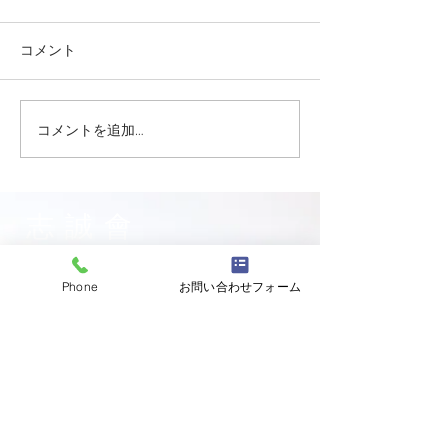
コメント
コメントを追加…
志誠會ファィティングト
志誠會ファィテ
ーナメント2026夏の陣！
ーナメント202
6/7開催 ⑫
6/7開催 ⑪
志誠會
〒144-0047
Phone
お問い合わせフォーム
東京都大田区萩中二丁目1-20
​※gym &studioＳＫＴ内
道場
03-6320-7335