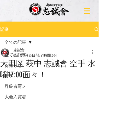
記事
全ての記事
志誠會
全ての記事
2021年9月25日
読了時間: 0分
大田区 萩中 志誠會 空手 水
お知らせ
曜17:00面々！
行事
昇級者写メ
大会入賞者