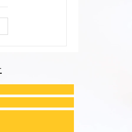
會ファィティングトーナ
2026夏の陣！ 6/7開
⑪
せ