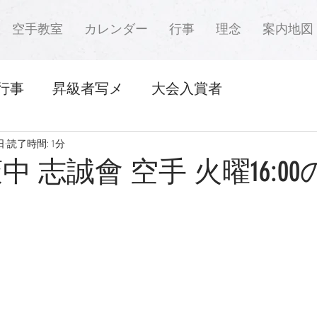
空手教室
カレンダー
行事
理念
案内地図
行事
昇級者写メ
大会入賞者
日
読了時間: 1分
中 志誠會 空手 火曜16:0