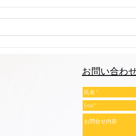
志誠會ファィティングトーナ
志誠
メント2026夏の陣！ 6/7開
メント
催 ⑫
催 
お問い合わ