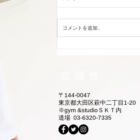
コメントを追加…
志誠會ファィティングトーナ
メント2026夏の陣！ 6/7開
催 ⑫
志誠會
〒144-0047
東京都大田区萩中二丁目1-20
​※gym &studioＳＫＴ内
道場 03-6320-7335