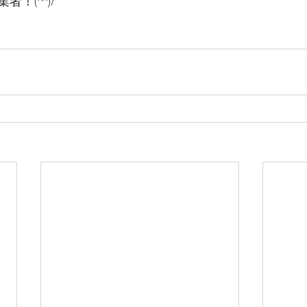
！(^^)/