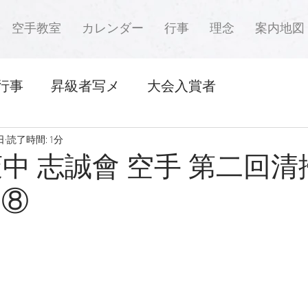
空手教室
カレンダー
行事
理念
案内地図
行事
昇級者写メ
大会入賞者
日
読了時間: 1分
萩中 志誠會 空手 第二回
0 ⑧