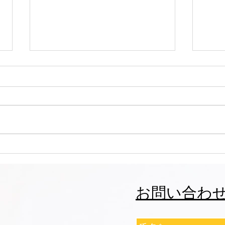
志誠會ファィティングトーナ
志誠
メント2026夏の陣！ 6/7開
メント
催 ⑫
催 
お問い合わ