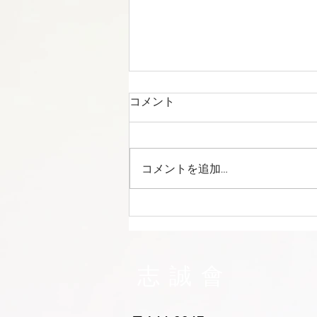
コメント
コメントを追加…
志誠會ファィティングトーナ
メント2026夏の陣！ 6/7開
催 ⑫
志誠會