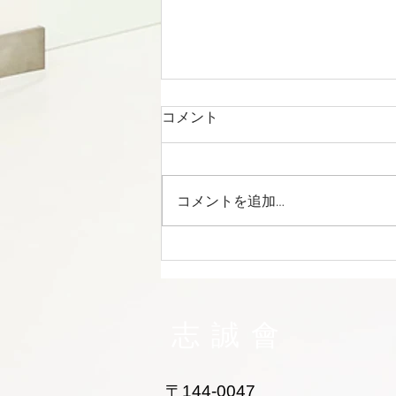
コメント
コメントを追加…
志誠會ファィティングトーナ
メント2026夏の陣！ 6/7開
催 ⑫
志誠會
〒144-0047