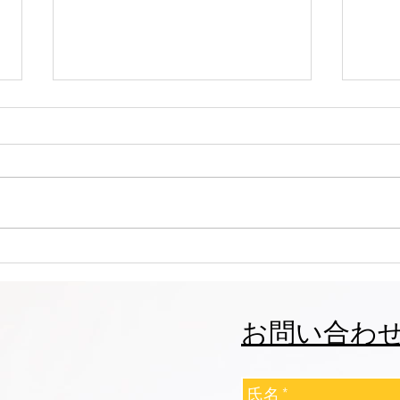
志誠會ファィティングトーナ
志誠
メント2026夏の陣！ 6/7開
メント
催 ⑫
催 
お問い合わ