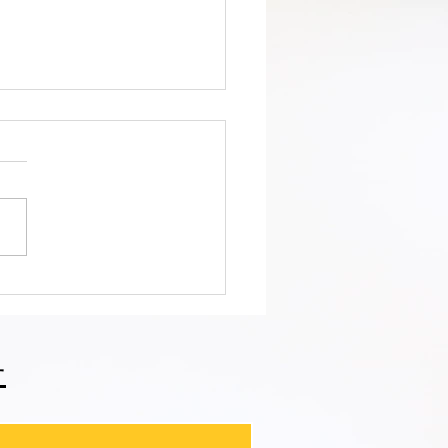
會ファィティングトーナ
2026夏の陣！ 6/7開
⑪
せ