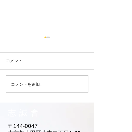
コメント
コメントを追加…
志誠會ファィティングト
志誠會ファィテ
ーナメント2026夏の陣！
ーナメント202
6/7開催 ⑫
6/7開催 ⑪
志誠會
〒144-0047