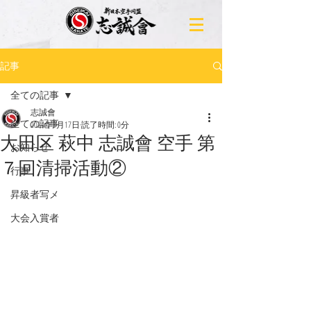
記事
全ての記事
志誠會
全ての記事
2024年3月17日
読了時間: 0分
大田区 萩中 志誠會 空手 第
お知らせ
７回清掃活動②
行事
昇級者写メ
大会入賞者