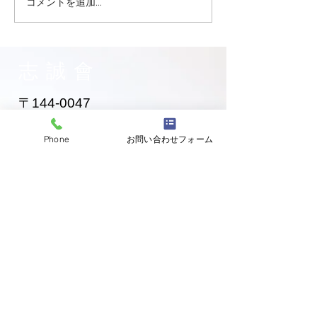
コメントを追加…
大田区 萩中 志誠會 空手
大田区 萩中 志誠
お兄ちゃん入門！
黄色帯になった
ゃん！
志誠會
〒144-0047
東京都大田区萩中二丁目1-20
​※gym &studioＳＫＴ内
Phone
お問い合わせフォーム
道場
03-6320-7335
お問い合わせ