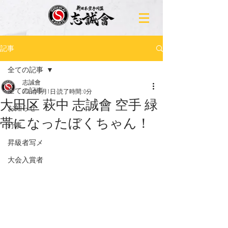
記事
全ての記事
志誠會
全ての記事
2023年5月1日
読了時間: 0分
大田区 萩中 志誠會 空手 緑
お知らせ
帯になったぼくちゃん！
行事
昇級者写メ
大会入賞者