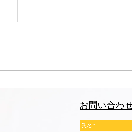
大田区 萩中 志誠會 空手 お兄
大田
ちゃん入門！
帯に
お問い合わ