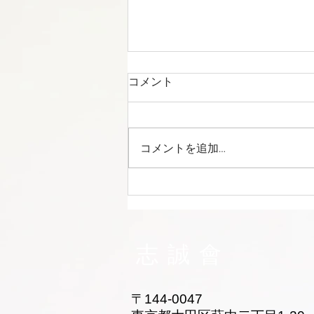
コメント
コメントを追加…
大田区 萩中 志誠會 空手 おね
えちゃん入門！
志誠會
〒144-0047