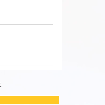
区 萩中 志誠會 空手 黄色
なったおねえちゃん！
せ