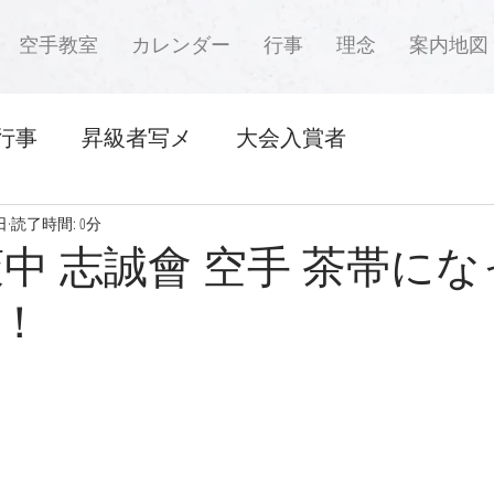
空手教室
カレンダー
行事
理念
案内地図
行事
昇級者写メ
大会入賞者
日
読了時間: 0分
萩中 志誠會 空手 茶帯に
！