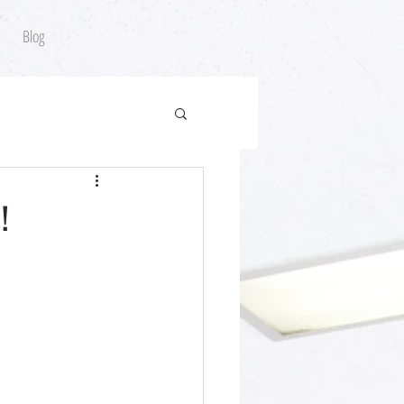
Blog
！