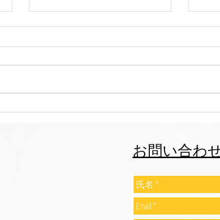
志誠會ファィティングトーナ
志誠
メント2026夏の陣！ 6/7開
メント
催 ⑫
催 
お問い合わ