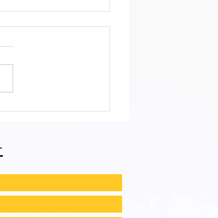
會ファィティングトーナ
2026夏の陣！ 6/7開
⑪
せ