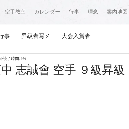
空手教室
カレンダー
行事
理念
案内地図
行事
昇級者写メ
大会入賞者
日
読了時間: 1分
萩中 志誠會 空手 ９級昇級