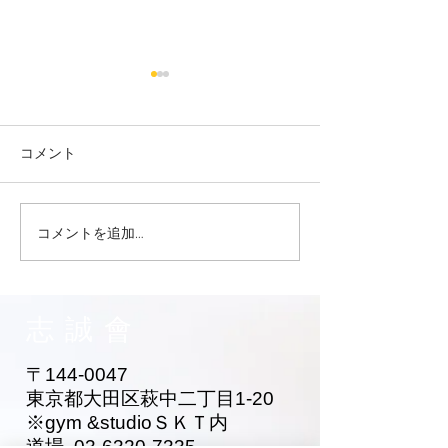
コメント
コメントを追加…
志誠會ファィティングト
志誠會ファィテ
ーナメント2026夏の陣！
ーナメント202
6/7開催 ⑫
6/7開催 ⑪
志誠會
〒144-0047
東京都大田区萩中二丁目1-20
​※gym &studioＳＫＴ内
道場
03-6320-7335