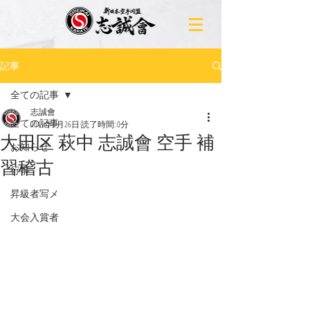
記事
全ての記事
志誠會
全ての記事
2019年6月26日
読了時間: 0分
大田区 萩中 志誠會 空手 補
お知らせ
習稽古
行事
昇級者写メ
大会入賞者