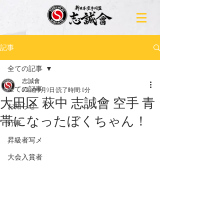
記事
全ての記事
志誠會
全ての記事
2023年9月9日
読了時間: 0分
大田区 萩中 志誠會 空手 青
お知らせ
帯になったぼくちゃん！
行事
昇級者写メ
大会入賞者