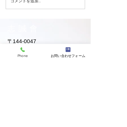
コメントを追加…
大田区 萩中 志誠會 空手
大田区 萩中 志誠
お兄ちゃん入門！
黄色帯になった
ゃん！
志誠會
〒144-0047
東京都大田区萩中二丁目1-20
​※gym &studioＳＫＴ内
Phone
お問い合わせフォーム
道場
03-6320-7335
お問い合わせ