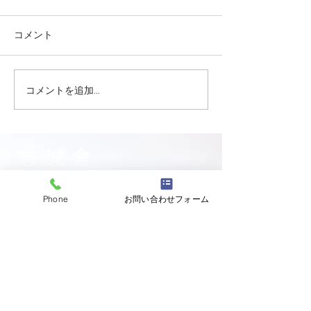
コメント
コメントを追加…
志誠會ファィティングト
志誠會ファィテ
ーナメント2026夏の陣！
ーナメント202
6/7開催 ⑫
6/7開催 ⑪
志誠會
〒144-0047
Phone
お問い合わせフォーム
東京都大田区萩中二丁目1-20
​※gym &studioＳＫＴ内
道場
03-6320-7335