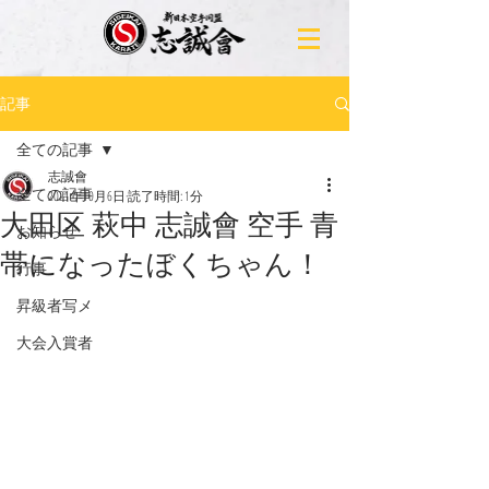
記事
全ての記事
志誠會
全ての記事
2021年10月6日
読了時間: 1分
大田区 萩中 志誠會 空手 青
お知らせ
帯になったぼくちゃん！
行事
昇級者写メ
大会入賞者