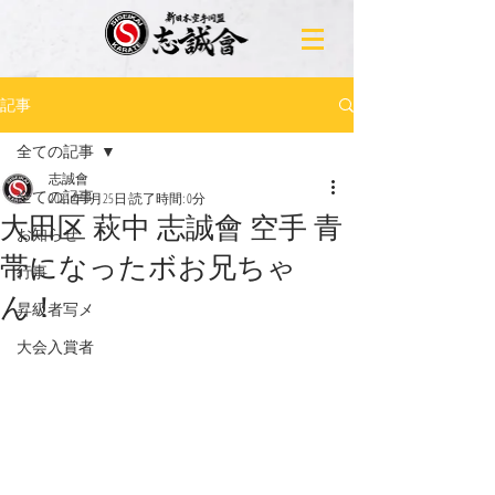
記事
全ての記事
志誠會
全ての記事
2021年6月25日
読了時間: 0分
大田区 萩中 志誠會 空手 青
お知らせ
帯になったボお兄ちゃ
行事
ん！
昇級者写メ
大会入賞者