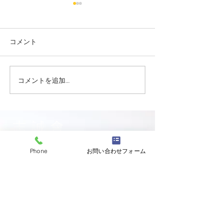
コメント
コメントを追加…
志誠會ファィティングト
志誠會ファィテ
ーナメント2026夏の陣！
ーナメント202
6/7開催 ⑫
6/7開催 ⑪
志誠會
〒144-0047
Phone
お問い合わせフォーム
東京都大田区萩中二丁目1-20
​※gym &studioＳＫＴ内
道場
03-6320-7335