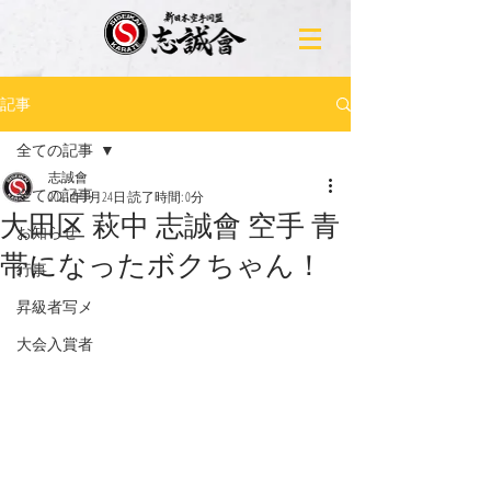
記事
全ての記事
志誠會
全ての記事
2021年1月24日
読了時間: 0分
大田区 萩中 志誠會 空手 青
お知らせ
帯になったボクちゃん！
行事
昇級者写メ
大会入賞者