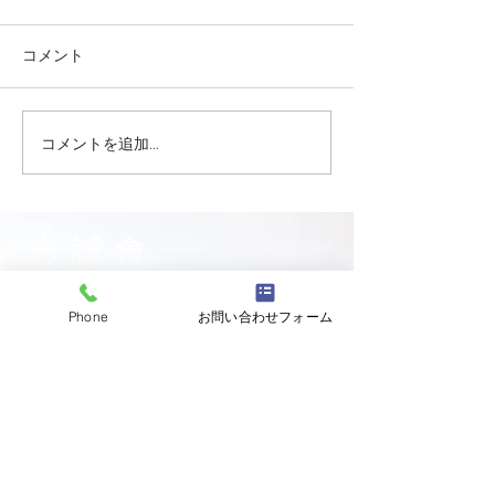
コメント
コメントを追加…
志誠會ファィティングト
志誠會ファィテ
ーナメント2026夏の陣！
ーナメント202
6/7開催 ⑫
6/7開催 ⑪
志誠會
〒144-0047
Phone
お問い合わせフォーム
東京都大田区萩中二丁目1-20
​※gym &studioＳＫＴ内
道場
03-6320-7335