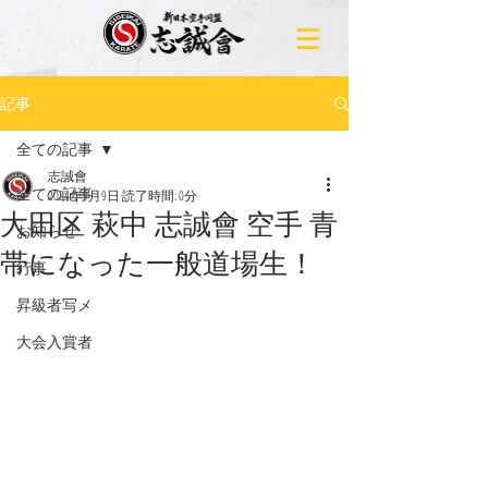
記事
全ての記事
志誠會
全ての記事
2024年9月9日
読了時間: 0分
大田区 萩中 志誠會 空手 青
お知らせ
帯になった一般道場生！
行事
昇級者写メ
大会入賞者