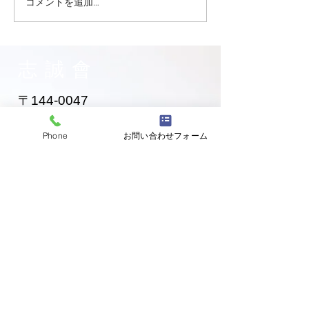
コメントを追加…
大田区 萩中 志誠會 空手
大田区 萩中 志誠
お兄ちゃん入門！
黄色帯になった
ゃん！
志誠會
〒144-0047
東京都大田区萩中二丁目1-20
​※gym &studioＳＫＴ内
Phone
お問い合わせフォーム
道場
03-6320-7335
お問い合わせ