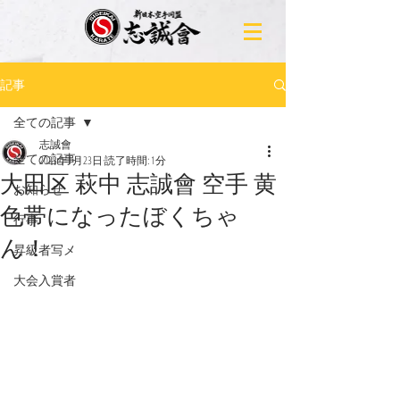
記事
全ての記事
志誠會
全ての記事
2023年1月23日
読了時間: 1分
大田区 萩中 志誠會 空手 黄
お知らせ
色帯になったぼくちゃ
行事
ん！
昇級者写メ
大会入賞者