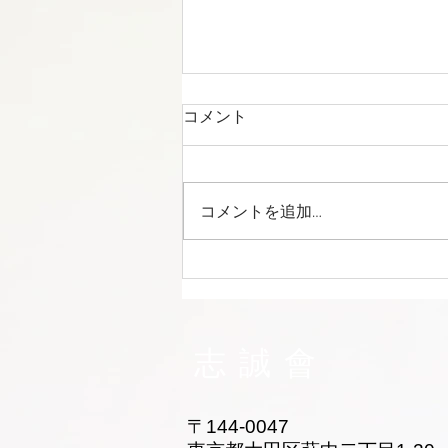
コメント
コメントを追加…
志誠會ファィティングトーナ
メント2026夏の陣！ 6/7開
催 ⑫
志誠會
〒144-0047