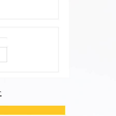
會ファィティングトーナ
2026夏の陣！ 6/7開
⑪
せ