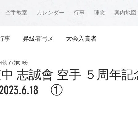
空手教室
カレンダー
行事
理念
案内地図
行事
昇級者写メ
大会入賞者
日
読了時間: 0分
萩中 志誠會 空手 ５周年
23.6.18 ①