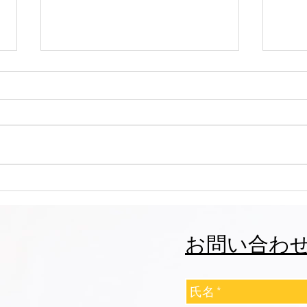
志誠會ファィティングトーナ
志誠
メント2026夏の陣！ 6/7開
メント
催 ⑫
催 
お問い合わ