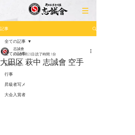
記事
全ての記事
志誠會
全ての記事
2019年5月23日
読了時間: 1分
大田区 萩中 志誠會 空手
お知らせ
行事
昇級者写メ
大会入賞者