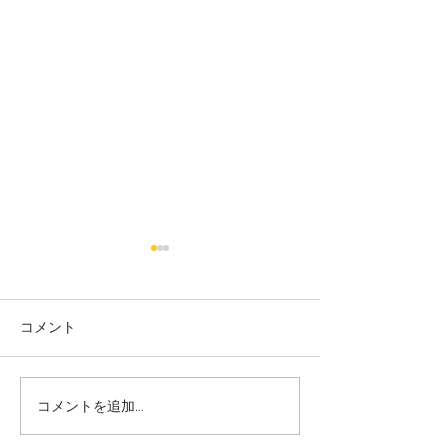
コメント
コメントを追加…
志誠會ファィティングト
志誠會ファィテ
ーナメント2026夏の陣！
ーナメント202