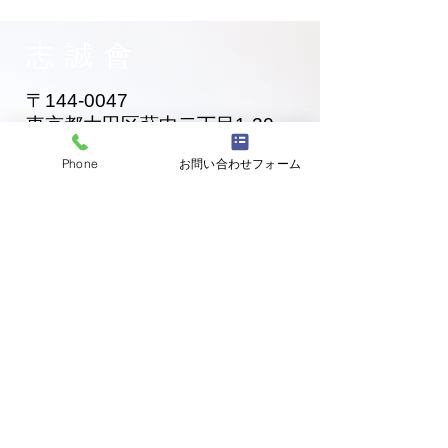
6/7開催 ⑫
6/7開催 ⑪
志誠會
〒144-0047
東京都大田区萩中二丁目1-20
​※gym &studioＳＫＴ内
Phone
お問い合わせフォーム
道場
03-6320-7335
お問い合わせ