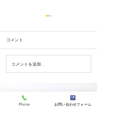
コメント
コメントを追加…
志誠會ファィティングト
志誠會ファィテ
ーナメント2026夏の陣！
ーナメント202
6/7開催 ⑫
6/7開催 ⑪
志誠會
Phone
お問い合わせフォーム
〒144-0047
東京都大田区萩中二丁目1-20
​※gym &studioＳＫＴ内
道場
03-6320-7335