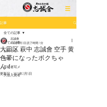
記事
全ての記事
志誠會
全ての記事
2021年2月3日
読了時間: 1分
大田区 萩中 志誠會 空手 黄
お知らせ
色帯になったボクちゃ
行事
ん！
昇級者写メ
更新日：
2021年2月5日
大会入賞者