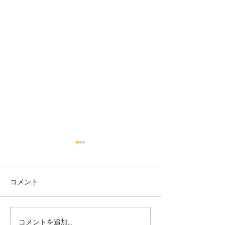
コメント
コメントを追加…
志誠會ファィティングト
志誠會ファィテ