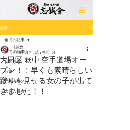
記事
全ての記事
志誠會
全ての記事
2018年12月21日
読了時間: 1分
大田区 萩中 空手道場オー
お知らせ
プン！！早くも素晴らしい
行事
蹴りを見せる女の子が出て
昇級者写メ
きました！！
大会入賞者