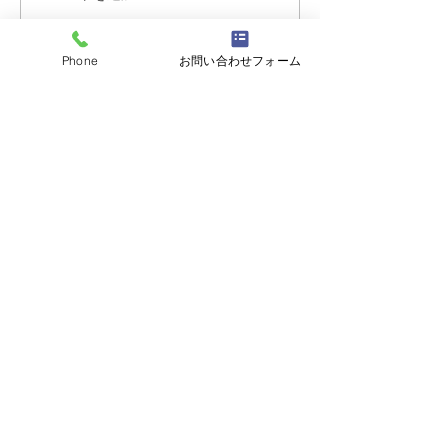
ーナメント2026夏の陣！
ーナメント202
6/7開催 ⑫
6/7開催 ⑪
Phone
お問い合わせフォーム
志誠會
〒144-0047
東京都大田区萩中二丁目1-20
​※gym &studioＳＫＴ内
道場
03-6320-7335
お問い合わせ