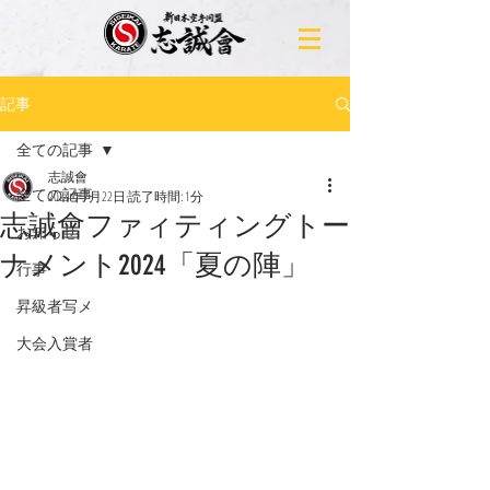
記事
全ての記事
志誠會
全ての記事
2024年7月22日
読了時間: 1分
志誠會ファィティングトー
お知らせ
ナメント2024「夏の陣」
行事
昇級者写メ
大会入賞者