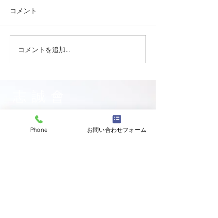
コメント
コメントを追加…
志誠會ファィティングト
志誠會ファィテ
ーナメント2026夏の陣！
ーナメント202
6/7開催 ⑫
6/7開催 ⑪
志誠會
〒144-0047
東京都大田区萩中二丁目1-20
Phone
お問い合わせフォーム
​※gym &studioＳＫＴ内
道場
03-6320-7335