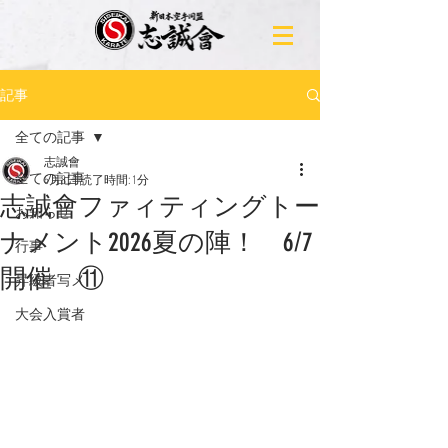
記事
全ての記事
志誠會
全ての記事
6月8日
読了時間: 1分
志誠會ファィティングトー
お知らせ
ナメント2026夏の陣！ 6/7
行事
開催 ⑪
昇級者写メ
大会入賞者