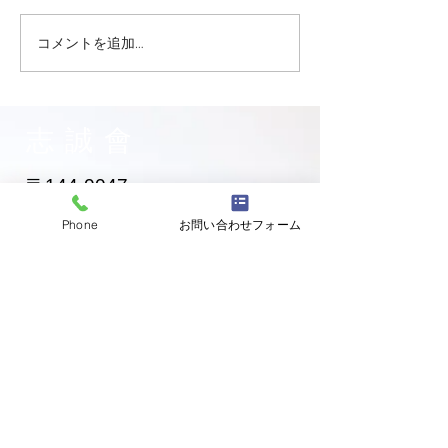
コメントを追加…
志誠會ファィティングト
志誠會ファィテ
ーナメント2026夏の陣！
ーナメント202
6/7開催 ⑫
6/7開催 ⑩
志誠會
〒144-0047
東京都大田区萩中二丁目1-20
Phone
お問い合わせフォーム
​※gym &studioＳＫＴ内
道場
03-6320-7335
お問い合わせ