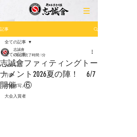
記事
全ての記事
志誠會
全ての記事
6月8日
読了時間: 1分
志誠會ファィティングトー
お知らせ
ナメント2026夏の陣！ 6/7
行事
開催 ⑥
昇級者写メ
大会入賞者