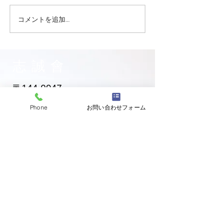
コメントを追加…
志誠會ファィティングト
志誠會ファィテ
ーナメント2026夏の陣！
ーナメント202
6/7開催 ⑫
6/7開催 ⑪
志誠會
〒144-0047
東京都大田区萩中二丁目1-20
Phone
お問い合わせフォーム
​※gym &studioＳＫＴ内
道場
03-6320-7335
お問い合わせ