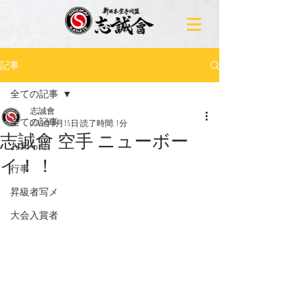
記事
全ての記事
志誠會
全ての記事
2019年4月15日
読了時間: 1分
志誠會 空手 ニューボー
お知らせ
イ！！
行事
昇級者写メ
大会入賞者