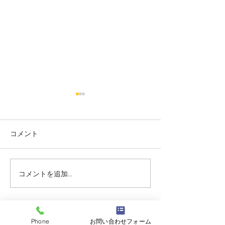
コメント
コメントを追加…
志誠會ファィティングト
志誠會ファィテ
ーナメント2026夏の陣！
ーナメント202
6/7開催 ⑫
6/7開催 ⑪
志誠會
Phone
お問い合わせフォーム