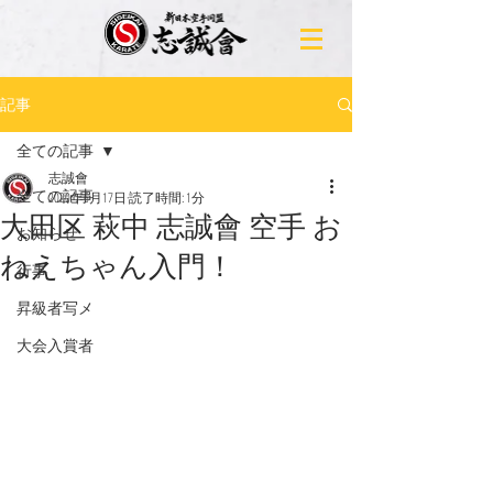
記事
全ての記事
志誠會
全ての記事
2020年6月17日
読了時間: 1分
大田区 萩中 志誠會 空手 お
お知らせ
ねえちゃん入門！
行事
昇級者写メ
大会入賞者