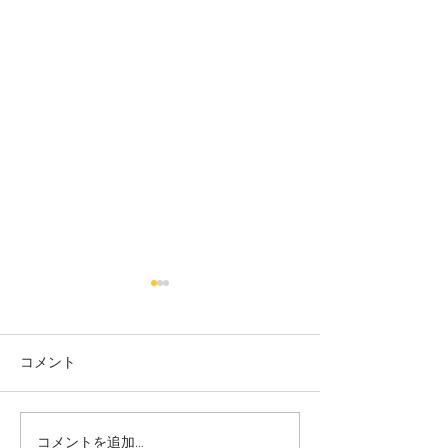
コメント
コメントを追加…
志誠會ファィティングト
志誠會ファィテ