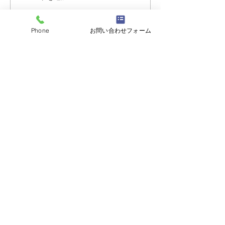
ーナメント2026夏の陣！
ーナメント202
6/7開催 ⑫
6/7開催 ⑪
Phone
お問い合わせフォーム
志誠會
〒144-0047
東京都大田区萩中二丁目1-20
​※gym &studioＳＫＴ内
道場
03-6320-7335
お問い合わせ